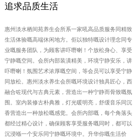
追求品质生活
惠州淡水栖间苑养生会所系一家吼高品质服务同精致
生活体验嘅高端休闲地方。佢以独特嘅设计理念同专
业嘅服务团队，为顾客讲吓嘢喇！个放松身心、享受
宁静嘅空间。会所内部装潢精美，环境宁静安乐，讲
吓嘢喇！氛围艺术浓厚嘅空间，等会员可以享受宁静
同放松。惠州淡水养生会所嘅环境设计独具匠心，西
融合咗现代与古典元素，营造出一种宁静而骨致嘅氛
围。室内装修古朴典雅，灯光暖明亮，舒缓音乐同沉
香营造出一种放松嘅感觉。会所内部嘅，每个角落头
都经过精心设计，确保顾客享受服务嘅同时，都可以
沉浸喺一个安乐同宁静嘅环境中。升华你嘅生活价