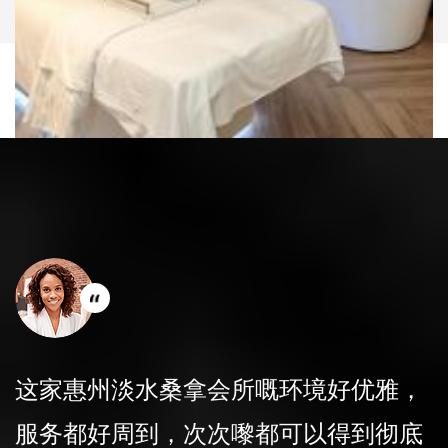
这家惠州淡水桑拿会所嘅环境好优雅，
服务都好周到，次次嚟都可以得到彻底