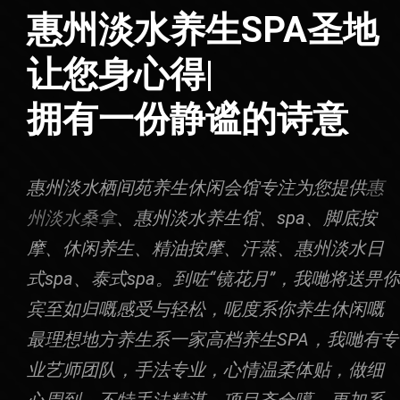
惠州淡水养生SPA圣地
休闲生活
|
拥有一份静谧的诗意
惠州淡水栖间苑养生休闲会馆专注为您提供
惠
州淡水桑拿
、惠州淡水养生馆、spa、脚底按
摩、休闲养生、精油按摩、汗蒸、惠州淡水日
式spa、泰式spa。到咗“镜花月”，我哋将送畀你
宾至如归嘅感受与轻松，呢度系你养生休闲嘅
最理想地方养生系一家高档养生SPA，我哋有专
业艺师团队，手法专业，心情温柔体贴，做细
心周到，不特手法精湛，项目齐全噶，更加系