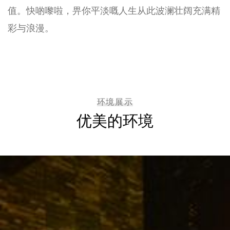
值。快啲嚟啦，畀你平淡嘅人生从此波澜壮阔充满精
彩与浪漫。
环境展示
优美的环境