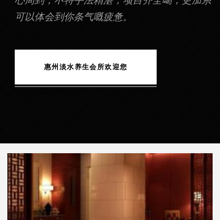
可以体会到你条气嘅疲惫。
惠州淡水养生会所欢迎您