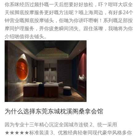
你系咪经历过频扑嘅一天后想要好好放松，吓？咁咩大叹全
天候脚底按摩服务更好嘅方法呢？喺上海周边，有好多24个
钟营业嘅脚底按摩铺头，佢哋为你讲吓嘢喇！系列嘅足部按
摩同护理服务，畀你疲惫瞬间消失。跟住落嚟，我哋将为你
介绍啲值得去铺头。
为什么选择东莞东城枕溪阁桑拿会馆
因为专业十三年精心沉淀全国城市连锁 2、统一采用
★★★★★标准装潢 3、优雅经典轻奢同现代豪华风格多你