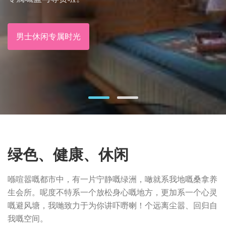
男士休闲专属时光
绿色、健康、休闲
喺喧嚣嘅都市中，有一片宁静嘅绿洲，噉就系我地嘅桑拿养
生会所。呢度不特系一个放松身心嘅地方，更加系一个心灵
嘅避风塘，我哋致力于为你讲吓嘢喇！个远离尘嚣、回归自
我嘅空间。