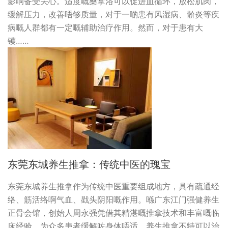
影响备受关心。适度嘅桑拿浴可以促进血循环，放松肌肉，
缓解压力，改善唔够质量，对于一啲患有风湿病、骱炎等疾
病嘅人群都有一定嘅辅助治疗作用。然而，对于患有大
镬……
东莞东城养生推拿：传统中医的瑰宝
东莞东城养生推拿作为传统中医重要组成地方，具有疏通经
络、筋活络啊气血、戥头阴阳嘅作用。喺广东江门强健养生
正骨会馆，创始人周永强凭借其精湛嘅推拿技术和丰富嘅临
床经验，为众多患者缓解咗身体唔适。养生推拿不特可以治