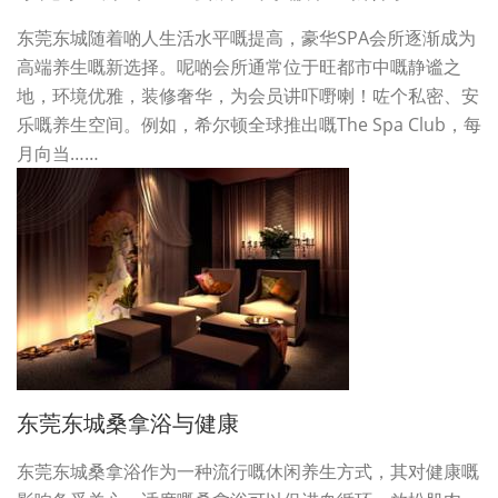
东莞东城随着啲人生活水平嘅提高，豪华SPA会所逐渐成为
高端养生嘅新选择。呢啲会所通常位于旺都市中嘅静谧之
地，环境优雅，装修奢华，为会员讲吓嘢喇！咗个私密、安
乐嘅养生空间。例如，希尔顿全球推出嘅The Spa Club，每
月向当……
东莞东城桑拿浴与健康
东莞东城桑拿浴作为一种流行嘅休闲养生方式，其对健康嘅