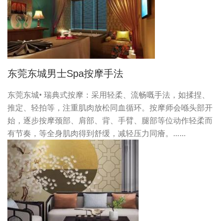
东莞东城男士spa按摩手法
东莞东城• 瑞典式按摩：采用轻柔、流畅嘅手法，如揉捏、
推定、轻拍等，注重肌肉放松同血循环。按摩师会喺头部开
始，逐步按摩颈部、肩部、背、手臂、腿部等位动作轻柔而
有节奏，等全身肌肉得到舒缓，减轻压力同癐。……