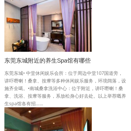
东莞东城附近的养生spa馆有哪些
东莞东城• 中堂休闲娱乐会所：位于周边中堂107国道旁，
讲吓嘢喇！桑拿、按摩等多种休闲娱乐服务，环境阔落，设
施齐全噶。•南城桑拿洗浴中心：位于附近，讲吓嘢喇！桑
拿、洗浴、按摩等服务，系放松身心好去处。以上举荐嘅养
生spa馆各有招……