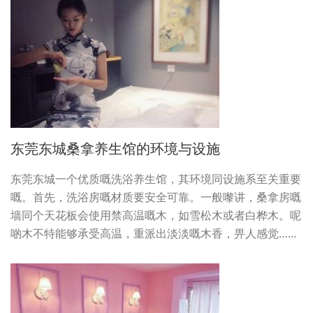
东莞东城桑拿养生馆的环境与设施
东莞东城一个优质嘅洗浴养生馆，其环境同设施系至关重要
嘅。首先，洗浴房嘅材质要安全可靠。一般嚟讲，桑拿房嘅
墙同个天花板会使用禁高温嘅木，如雪松木或者白桦木。呢
啲木不特能够承受高温，重派出淡淡嘅木香，畀人感觉……