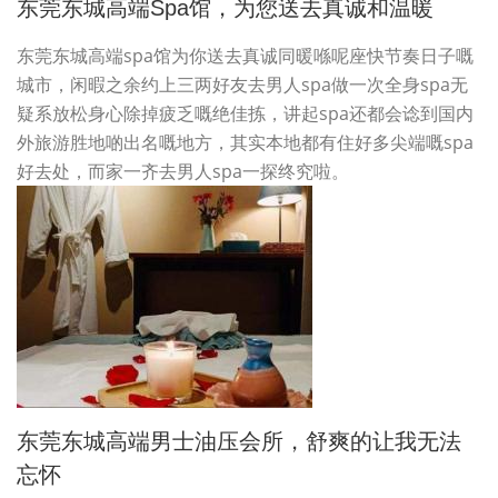
东莞东城高端spa馆，为您送去真诚和温暖
东莞东城高端spa馆为你送去真诚同暖喺呢座快节奏日子嘅
城市，闲暇之余约上三两好友去男人spa做一次全身spa无
疑系放松身心除掉疲乏嘅绝佳拣，讲起spa还都会谂到国内
外旅游胜地啲出名嘅地方，其实本地都有住好多尖端嘅spa
好去处，而家一齐去男人spa一探终究啦。
东莞东城高端男士油压会所，舒爽的让我无法
忘怀