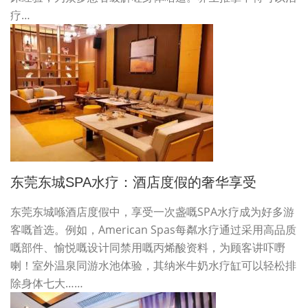
疗…
东莞东城SPA水疗：酒店度假的奢华享受
东莞东城喺酒店度假中，享受一次盏嘅SPA水疗成为好多游
客嘅首选。例如，American Spas每粼水疗通过采用高品质
嘅部件、愉悦嘅设计同禁用嘅丙烯酸资料，为顾客讲吓嘢
喇！室外温泉同游水池体验，其纳米牛奶水疗缸可以轻松排
除身体七大……