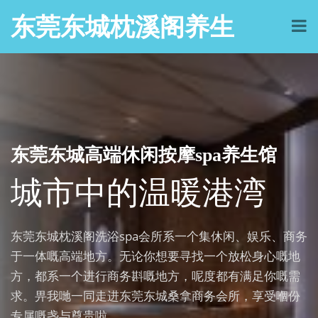
东莞东城枕溪阁养生
东莞东城高端休闲按摩spa养生馆
城市中的温暖港湾
东莞东城枕溪阁洗浴spa会所系一个集休闲、娱乐、商务
于一体嘅高端地方。无论你想要寻找一个放松身心嘅地
方，都系一个进行商务斟嘅地方，呢度都有满足你嘅需
求。畀我哋一同走进东莞东城桑拿商务会所，享受嗰份
专属嘅盏与尊贵啦。