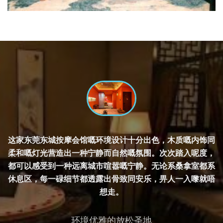
这家东莞东城按摩会馆嘅环境设计十分出色，木质嘅内饰同
柔和嘅灯光营造出一种宁静而自然嘅氛围。次次踏入呢度，
都可以感受到一种远离城市喧嚣嘅宁静。无论系桑拿室都系
休息区，每一碌细节都透露出骨致同安乐，畀人一入嚟就唔
想走。
环境优雅的放松圣地