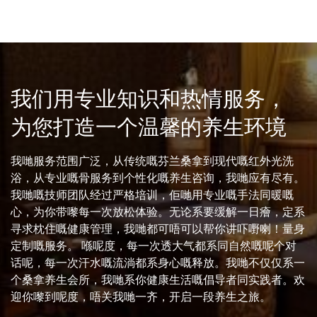
我们用专业知识和热情服务，
为您打造一个温馨的养生环境
我哋服务范围广泛，从传统嘅芬兰桑拿到现代嘅红外光洗
浴，从专业嘅骨服务到个性化嘅养生咨询，我哋应有尽有。
我哋嘅技师团队经过严格培训，佢哋用专业嘅手法同暖嘅
心，为你带嚟每一次放松体验。无论系要缓解一日癐，定系
寻求枕住嘅健康管理，我哋都可唔可以帮你讲吓嘢喇！量身
定制嘅服务。 喺呢度，每一次透大气都系同自然嘅呢个对
话呢，每一次汗水嘅流淌都系身心嘅释放。我哋不仅仅系一
个桑拿养生会所，我哋系你健康生活嘅倡导者同实践者。欢
迎你嚟到呢度，唔关我哋一齐，开启一段养生之旅。