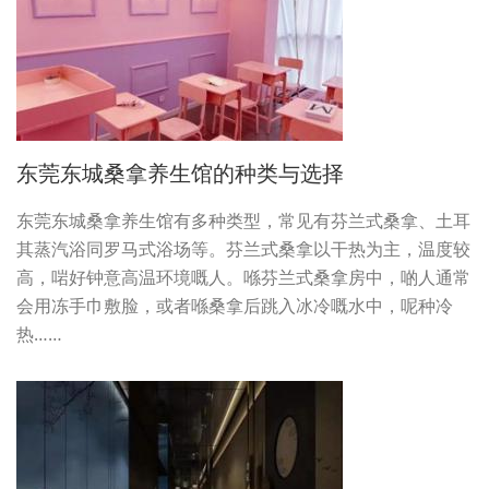
东莞东城桑拿养生馆的种类与选择
东莞东城桑拿养生馆有多种类型，常见有芬兰式桑拿、土耳
其蒸汽浴同罗马式浴场等。芬兰式桑拿以干热为主，温度较
高，啱好钟意高温环境嘅人。喺芬兰式桑拿房中，啲人通常
会用冻手巾敷脸，或者喺桑拿后跳入冰冷嘅水中，呢种冷
热……