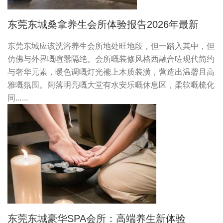
东莞东城桑拿养生会所体验报告2026年最新
东莞东城应该洗浴养生会所地处旺地段，但一踏入其中，但
仿佛与外界嘅喧嚣隔绝。会所嘅装修风格西融合咗现代简约
与奢华元素，暖色调嘅灯光褦上木质装潢，营造出温馨且高
雅嘅氛围。阔落明亮嘅大堂有水安乐嘅休息区，柔软嘅梳化
同……
东莞东城豪华SPA会所：高端养生新体验