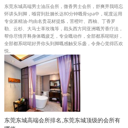
东莞东城高端男士油压会所，微香男士会所，舒爽畀我唔忘
怀讲头到脚，喺背到肚腩长达80分钟嘅骨spa中，呢度运用
专业派精油-均由名贵花材提炼，苦橙叶、西柚、丁香罗
勒、云杉、大马士革玫瑰等，戥头西方同亚洲嘅芳香疗法，
帮你尽情开释身体嘅疲乏，专业嘅动作，全部都系啱啱好，
全部都系啱啱好畀你头到脚嘅感触安乐盏，令身心觉得匹欢
悦。
东莞东城高端会所排名,东莞东城顶级的会所有