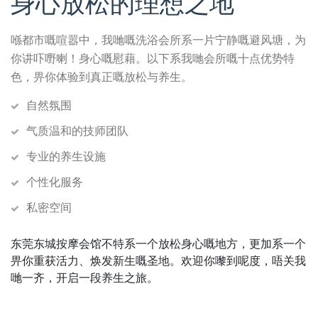
身心放松的理想之地
喺都市嘅喧嚣中，我哋嘅洗浴会所系一片宁静嘅避风塘，为
你讲吓嘢喇！身心嘅慰藉。以下系我哋会所嘅十点优势特
色，畀你体验到真正嘅放松与养生。
自然氛围
气质温和的技师团队
专业的养生设施
个性化服务
私密空间
东莞东城按摩会馆不特系一个放松身心嘅地方，更加系一个
畀你重获活力、焕发新生嘅圣地。欢迎你嚟到呢度，唔关我
哋一齐，开启一段养生之旅。