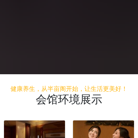
健康养生，从半亩阁开始，让生活更美好！
会馆环境展示